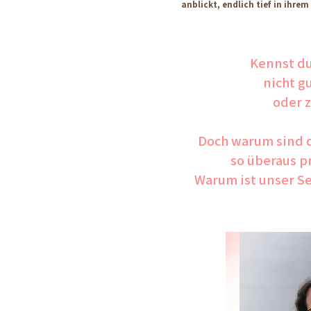
anblickt, endlich tief in ihre
Kennst du
nicht g
oder z
Doch warum sind 
so überaus p
Warum ist unser Sel