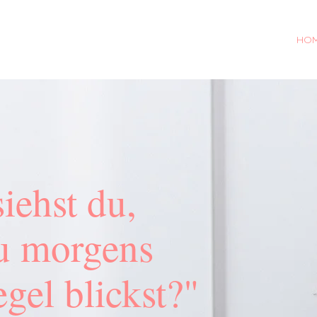
HO
iehst du,
u morgens
gel blickst?"