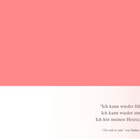
"Ich kann wieder fü
Ich kann wieder at
Ich hör meinen Herzs
("So soll es sein" von Nadine