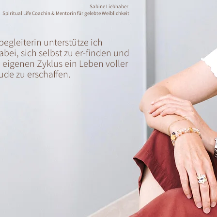
Sabine Liebhaber
Spiritual Life Coachin & Mentorin für gelebte Weiblichkeit
begleiterin unterstütze ich
bei, sich selbst zu er-finden und
 eigenen Zyklus ein Leben voller
ude zu erschaffen.