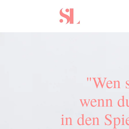
"Wen s
wenn d
in den Spie