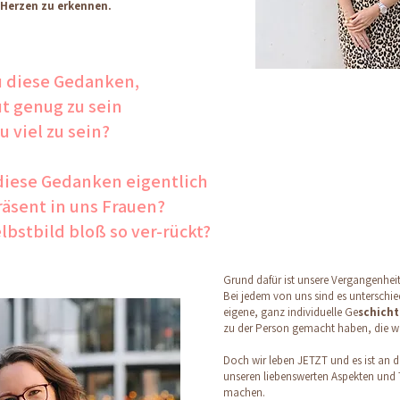
m Herzen zu erkennen.
 diese Gedanken,
ut genug zu sein
u viel zu sein?
diese Gedanken eigentlich
räsent in uns Frauen?
bstbild bloß so ver-rückt?​
​Grund dafür ist unsere Vergangenhe
Bei jedem von uns sind es unterschie
eigene, ganz individuelle Ge
schicht
zu der Person gemacht haben, die wi
Doch wir leben JETZT und es ist an de
unseren liebenswerten Aspekten und T
machen.