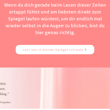
Wenn du dich gerade beim Lesen dieser Zeilen
ertappt fühlst und am liebsten direkt zum
Spiegel laufen würdest, um dir endlich mal
wieder selbst in die Augen zu blicken, bist du
hier genau richtig.
Lass uns in deinen Spiegel schauen
hlen
.
men.
chlag."
 Fingerhut)