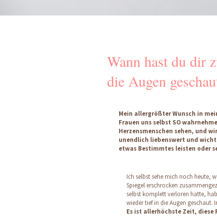
Wann hast du dir z
die Augen geschau
Mein allergrößter Wunsch in meine
Frauen uns selbst SO wahrnehmen
Herzensmenschen sehen, und wir 
unendlich liebenswert und wichti
etwas Bestimmtes leisten oder s
Ich selbst sehe mich noch heute, 
Spiegel erschrocken zusammengezuc
selbst komplett verloren hatte, h
wieder tief in die Augen geschaut. 
Es ist allerhöchste Zeit, diese