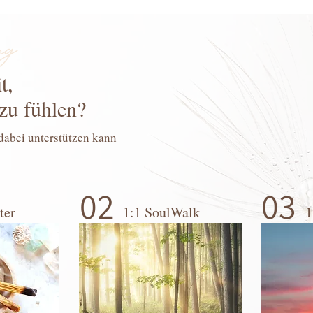
ng
t,
zu fühlen?
dabei unterstützen kann
02
03
ter
1:1 SoulWalk
1