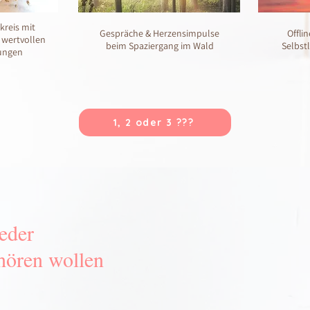
kreis mit
Gespräche & Herzensimpulse
Offli
 wertvollen
beim Spaziergang im Wald
Selbstl
ungen
1, 2 oder 3 ???
ieder
hören wollen